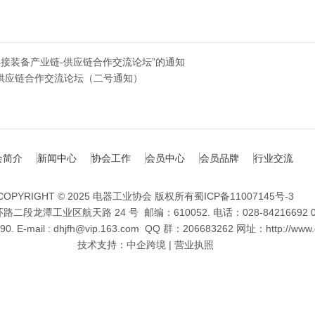
中国焊接装备产业链-供应链合作交流论坛”的通知
链-供应链合作交流论坛（二号通知）
会简介
新闻中心
协会工作
会员中心
会员品牌
行业交流
COPYRIGHT © 2025 电器工业协会 版权所有
蜀ICP备11007145号-3
二段龙潭工业区航天路 24 号 邮编：610052. 电话：
028-84216692
. E-mail :
dhjfh@vip.163.com
QQ 群：206683262 网址：
http://www
技术支持：
中企跨境
|
营业执照