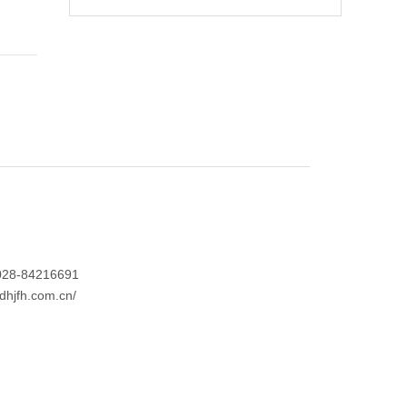
028-84216691
.dhjfh.com.cn/